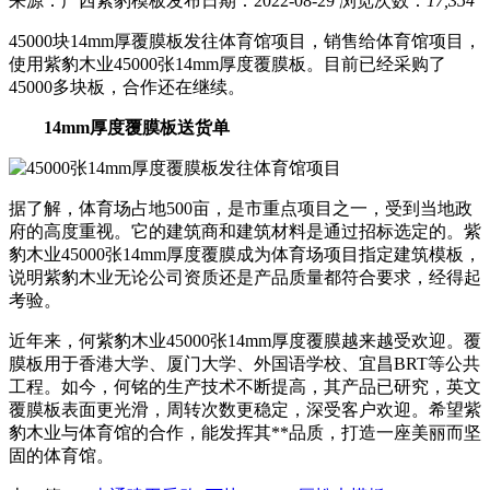
来源：广西紫豹模板
发布日期：2022-08-29
浏览次数：
17,354
45000块14mm厚覆膜板发往体育馆项目，销售给体育馆项目，
使用紫豹木业45000张14mm厚度覆膜板。目前已经采购了
45000多块板，合作还在继续。
14mm厚度覆膜板送货单
据了解，体育场占地500亩，是市重点项目之一，受到当地政
府的高度重视。它的建筑商和建筑材料是通过招标选定的。紫
豹木业45000张14mm厚度覆膜成为体育场项目指定建筑模板，
说明紫豹木业无论公司资质还是产品质量都符合要求，经得起
考验。
近年来，何紫豹木业45000张14mm厚度覆膜越来越受欢迎。覆
膜板用于香港大学、厦门大学、外国语学校、宜昌BRT等公共
工程。如今，何铭的生产技术不断提高，其产品已研究，英文
覆膜板表面更光滑，周转次数更稳定，深受客户欢迎。希望紫
豹木业与体育馆的合作，能发挥其**品质，打造一座美丽而坚
固的体育馆。