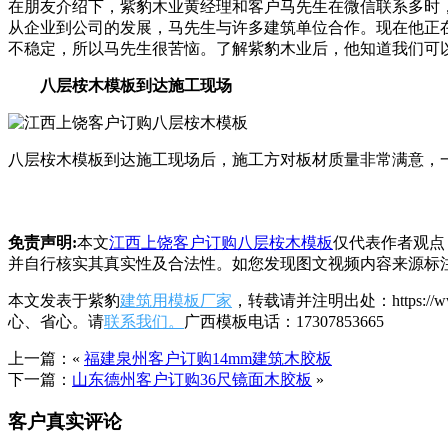
在朋友介绍下，紫豹木业黄经理和客户马先生在微信联系多时
从企业到公司的发展，马先生与许多建筑单位合作。现在他正
不稳定，所以马先生很苦恼。了解紫豹木业后，他知道我们可
八层桉木模板到达施工现场
八层桉木模板到达施工现场后，施工方对板材质量非常满意，
免责声明:
本文
江西上饶客户订购八层桉木模板
仅代表作者观点
并自行核实其真实性及合法性。如您发现图文视频内容来源标
本文发表于紫豹
建筑用模板厂家
，转载请并注明出处：https:/
心、省心。请
联系我们。
广西模板电话：17307853665
上一篇：«
福建泉州客户订购14mm建筑木胶板
下一篇：
山东德州客户订购36尺镜面木胶板
»
客户真实评论