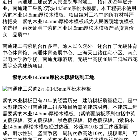
近日，南通建工建设的人民医院即将竣工，预计2022年底开
业。南通建工采购2万块14.5mm厚松木模板。本工程要求使用
紫豹木业14.5mm厚松木模板。项目组对工程中的所有材料严
格把关，紫豹木业14.5mm厚松木模板成为人民医院建筑模板
的选择，再次证明了紫豹木业14.5mm厚松木模板产品货真价
实，品质**!
南通建工与紫豹合作多年。除人民医院外，还合作了无锡体育
中心体育馆、南通体育会展中心、上海天山路住宅小区、南京
邮电大学教学楼、南通尤菲酒店、无锡**高楼48层三阳城市花
园等公共建筑项目。
紫豹木业14.5mm厚松木模板送到工地
紫豹木业模板已有21年的经营历史，建筑模板质量稳定。是**
大型建筑公司南通建工很多项目所需的建筑材料。本建筑工程
需要紫豹木业14.5mm厚松木模板。(紫豹覆膜板系列包括中英
文覆膜板、英文覆膜板、黑色覆膜板、棕色覆膜板。)紫豹木
业14.5mm厚松木模板经过热压、冷压等10多道工序压制而
成。耐水性强，坚固致密，周转次数高达10次。脱模顺利，可
省去二次抹灰工序。紫豹木业14.5mm厚松木模板远销海内