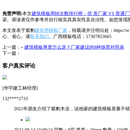
免责声明:
本文
建筑模板周转次数排行榜：优 质厂家 VS 普通厂
诺。请读者仅作参考并自行核实其真实性及合法性。如您发现
本文发表于紫豹
建筑用模板厂家
，转载请并注明出处：https:/
心、省心。请
联系我们。
广西模板电话：17307853665
上一篇：«
建筑模板厚度怎么选？厂家建议的8种场景对照表
下一篇：
客户真实评论
[华宇建工林经理]
132****2733
2021年朋友介绍了紫豹木业，说他家的建筑模板质量
2022-08-14 15:09:24
层数：9层
厚度：18mm
数量：156包