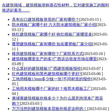
在建筑领域，建筑模板堪称基石性材料，它对建筑施工的顺利
推进起着关……
具有出口建筑模板资质的厂家有哪些？
[2023-03-15 ]
防水模板厂家哪个好 六大防水建筑模板厂家介绍
[2023-
03-13 ]
铁红建筑模板厂家哪个好 铁红模板厂家哪里多
[2023-03-
12 ]
覆塑建筑模板厂家有哪些 知名覆塑板厂家介绍
[2023-03-
11 ]
楼房建筑模板厂家有哪些？厂家联系方式
[2023-03-10 ]
建筑模板哪里生产的多?广西这边批发市场在哪里
[2023-
03-09 ]
什么算好的建筑模板?广西建筑模板报价
[2023-03-07 ]
红色建筑模板和黑色建筑模板哪个更好?
[2023-03-06 ]
工地用模板13mm多少钱一张?不同材质的报价
[2023-03-
05 ]
工地用木模板哪个厂家的好？推荐木模板工厂
[2023-03-
04 ]
柬埔寨建筑模板价格多少？为什么愿意跨境来广西采
购？
[2023-03-03 ]
万万没想到建筑模板多层板价格是这样的！
[2023-03-02 ]