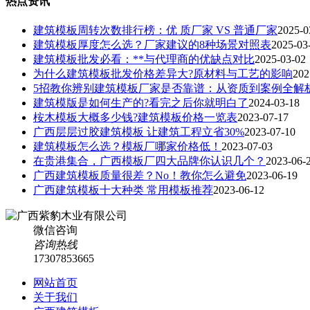
热点资讯
建筑模板周转次数排行榜：优 质厂家 VS 普通厂家
2025-0
建筑模板厚度怎么选？厂家建议的8种场景对照表
2025-03
建筑模板批发必看：**与代理商的优缺点对比
2025-03-02
为什么建筑模板批发价格差异大?原材料与工艺的影响
202
5招教你辨别建筑模板厂家是否靠谱：从资质到案例全解
建筑模版是如何生产的?看完之后你就明白了
2024-03-18
桉木模板大概多少钱?建筑模板价格一览表
2023-07-17
广西层层过胶建筑模板 让建筑工程立省30%
2023-07-10
建筑模板怎么选？模板厂哪家价格低！
2023-07-03
在贵港集合，广西模板厂四大品牌你认识几个？
2023-06-
广西建筑模板质量很差？No！教你怎么避免
2023-06-19
广西建筑模板十大种类 常用模板推荐
2023-06-12
微信咨询
咨询热线
17307853665
网站首页
关于我们