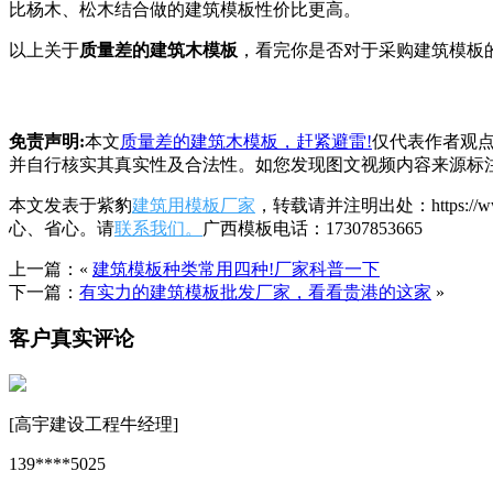
比杨木、松木结合做的建筑模板性价比更高。
以上关于
质量差的建筑木模板
，看完你是否对于采购建筑模板
免责声明:
本文
质量差的建筑木模板，赶紧避雷!
仅代表作者观
并自行核实其真实性及合法性。如您发现图文视频内容来源标
本文发表于紫豹
建筑用模板厂家
，转载请并注明出处：https:/
心、省心。请
联系我们。
广西模板电话：17307853665
上一篇：«
建筑模板种类常用四种!厂家科普一下
下一篇：
有实力的建筑模板批发厂家，看看贵港的这家
»
客户真实评论
[高宇建设工程牛经理]
139****5025