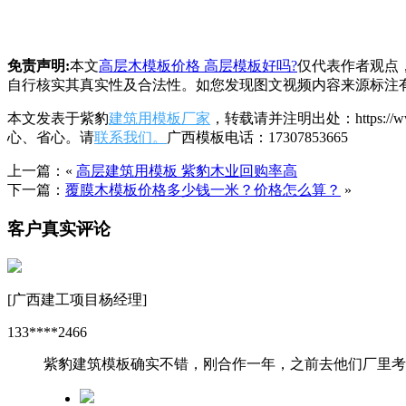
免责声明:
本文
高层木模板价格 高层模板好吗?
仅代表作者观点
自行核实其真实性及合法性。如您发现图文视频内容来源标注
本文发表于紫豹
建筑用模板厂家
，转载请并注明出处：https:/
心、省心。请
联系我们。
广西模板电话：17307853665
上一篇：«
高层建筑用模板 紫豹木业回购率高
下一篇：
覆膜木模板价格多少钱一米？价格怎么算？
»
客户真实评论
[广西建工项目杨经理]
133****2466
紫豹建筑模板确实不错，刚合作一年，之前去他们厂里考