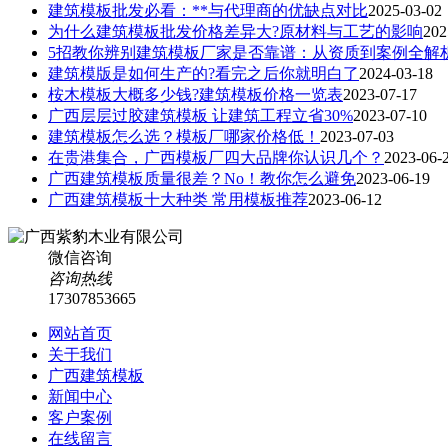
建筑模板批发必看：**与代理商的优缺点对比
2025-03-02
为什么建筑模板批发价格差异大?原材料与工艺的影响
202
5招教你辨别建筑模板厂家是否靠谱：从资质到案例全解
建筑模版是如何生产的?看完之后你就明白了
2024-03-18
桉木模板大概多少钱?建筑模板价格一览表
2023-07-17
广西层层过胶建筑模板 让建筑工程立省30%
2023-07-10
建筑模板怎么选？模板厂哪家价格低！
2023-07-03
在贵港集合，广西模板厂四大品牌你认识几个？
2023-06-
广西建筑模板质量很差？No！教你怎么避免
2023-06-19
广西建筑模板十大种类 常用模板推荐
2023-06-12
微信咨询
咨询热线
17307853665
网站首页
关于我们
广西建筑模板
新闻中心
客户案例
在线留言