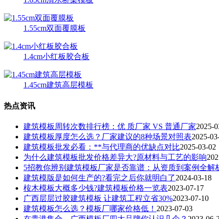
1.55cm双面覆膜板
1.4cm小红板胶合板
1.45cm建筑高层模板
热点资讯
建筑模板周转次数排行榜：优 质厂家 VS 普通厂家
2025-0
建筑模板厚度怎么选？厂家建议的8种场景对照表
2025-03
建筑模板批发必看：**与代理商的优缺点对比
2025-03-02
为什么建筑模板批发价格差异大?原材料与工艺的影响
202
5招教你辨别建筑模板厂家是否靠谱：从资质到案例全解
建筑模版是如何生产的?看完之后你就明白了
2024-03-18
桉木模板大概多少钱?建筑模板价格一览表
2023-07-17
广西层层过胶建筑模板 让建筑工程立省30%
2023-07-10
建筑模板怎么选？模板厂哪家价格低！
2023-07-03
在贵港集合，广西模板厂四大品牌你认识几个？
2023-06-