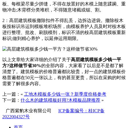
板、每根梁尽量少拼缝，不得在放置好的木模上随意蹂躏、重
物冲击;木背楞分类堆积，不得随意堵截或锯、割。
2：高层建筑模板撤除扣件不得乱丢，边拆边进袋。撤除桉木
板按标识吊运到模板堆积场所，由模板养护人员及时对桉木板
进行整理、批改、刷脱模剂，标识不清的桉高层建筑模板重新
标识;做到精心养护，以延伸运用期限。
以上文章给大家详细的介绍了关于
高层建筑模板多少钱一平
方?这样做节省30%
的全部内容，大家看了以后是不是都了解
清楚了。建筑模板的价格普遍都比较贵，好一点的建筑模板价
格普遍都在50元一张以上，有的甚至更贵，所以在采购的时候
需要了解很多内容。
上一篇：«
工地木模板多少钱一张？新季度价格参考
下一篇：
什么木的建筑模板好用?木模板品牌推荐
»
广西紫豹木业有限公司
ICP备案编号：桂ICP备
2022004327号
首页