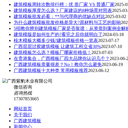
建筑模板周转次数排行榜：优 质厂家 VS 普通厂家
2025-0
建筑模板厚度怎么选？厂家建议的8种场景对照表
2025-03
建筑模板批发必看：**与代理商的优缺点对比
2025-03-02
为什么建筑模板批发价格差异大?原材料与工艺的影响
202
5招教你辨别建筑模板厂家是否靠谱：从资质到案例全解
建筑模版是如何生产的?看完之后你就明白了
2024-03-18
桉木模板大概多少钱?建筑模板价格一览表
2023-07-17
广西层层过胶建筑模板 让建筑工程立省30%
2023-07-10
建筑模板怎么选？模板厂哪家价格低！
2023-07-03
在贵港集合，广西模板厂四大品牌你认识几个？
2023-06-
广西建筑模板质量很差？No！教你怎么避免
2023-06-19
广西建筑模板十大种类 常用模板推荐
2023-06-12
微信咨询
咨询热线
17307853665
网站首页
关于我们
广西建筑模板
新闻中心