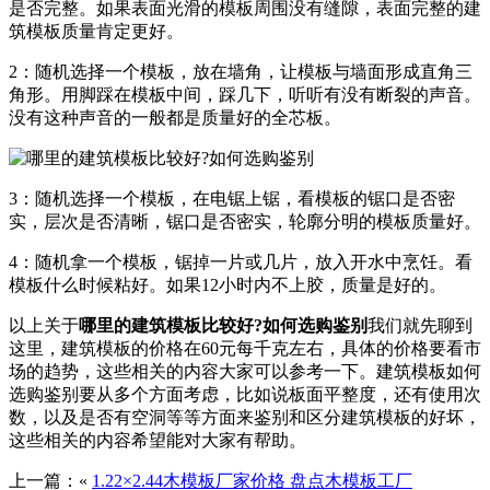
是否完整。如果表面光滑的模板周围没有缝隙，表面完整的建
筑模板质量肯定更好。
2：随机选择一个模板，放在墙角，让模板与墙面形成直角三
角形。用脚踩在模板中间，踩几下，听听有没有断裂的声音。
没有这种声音的一般都是质量好的全芯板。
3：随机选择一个模板，在电锯上锯，看模板的锯口是否密
实，层次是否清晰，锯口是否密实，轮廓分明的模板质量好。
4：随机拿一个模板，锯掉一片或几片，放入开水中烹饪。看
模板什么时候粘好。如果12小时内不上胶，质量是好的。
以上关于
哪里的建筑模板比较好?如何选购鉴别
我们就先聊到
这里，建筑模板的价格在60元每千克左右，具体的价格要看市
场的趋势，这些相关的内容大家可以参考一下。建筑模板如何
选购鉴别要从多个方面考虑，比如说板面平整度，还有使用次
数，以及是否有空洞等等方面来鉴别和区分建筑模板的好坏，
这些相关的内容希望能对大家有帮助。
上一篇：«
1.22×2.44木模板厂家价格 盘点木模板工厂