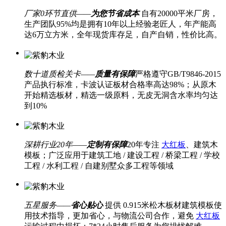
厂家0环节直供——
为您节省成本
自有20000平米厂房，
生产团队95%均是拥有10年以上经验老匠人，年产能高
达6万立方米，全年现货库存足，自产自销，性价比高。
数十道质检关卡——
质量有保障
严格遵守GB/T9846-2015
产品执行标准，卡波认证板材合格率高达98%；从原木
开始精选板材，精选一级原料，无皮无洞含水率均匀达
到10%
深耕行业20年——
定制有保障
20年专注
大红板
、建筑木
模板；广泛应用于建筑工地 / 建设工程 / 桥梁工程 / 学校
工程 / 水利工程 / 自建别墅众多工程等领域
五星服务——
省心贴心
提供 0.915米松木板材建筑模板使
用技术指导，更加省心，与物流公司合作，避免
大红板