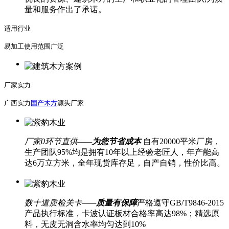
量和服务作出了承诺。
适用行业
易加工使用范围广泛
厂家实力
广西实力
国产木方
源头厂家
厂家0环节直供——
为您节省成本
自有20000平米厂房，
生产团队95%均是拥有10年以上经验老匠人，年产能高
达6万立方米，全年现货库存足，自产自销，性价比高。
数十道质检关卡——
质量有保障
严格遵守GB/T9846-2015
产品执行标准，卡波认证板材合格率高达98%；精选原
料，无皮无洞含水率均匀达到10%