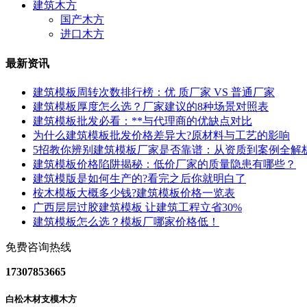
建筑木方
国产木方
进口木方
最新资讯
建筑模板周转次数排行榜：优 质厂家 VS 普通厂家
建筑模板厚度怎么选？厂家建议的8种场景对照表
建筑模板批发必看：**与代理商的优缺点对比
为什么建筑模板批发价格差异大?原材料与工艺的影响
5招教你辨别建筑模板厂家是否靠谱：从资质到案例全解
建筑模板价格陷阱揭秘：低价厂家的质量隐患有哪些？
建筑模版是如何生产的?看完之后你就明白了
桉木模板大概多少钱?建筑模板价格一览表
广西层层过胶建筑模板 让建筑工程立省30%
建筑模板怎么选？模板厂哪家价格低！
免费咨询热线
17307853665
白松木材支模木方