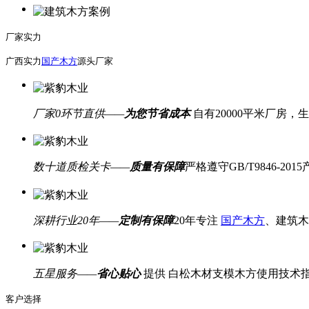
厂家实力
广西实力
国产木方
源头厂家
厂家0环节直供——
为您节省成本
自有20000平米厂房
数十道质检关卡——
质量有保障
严格遵守GB/T9846-
深耕行业20年——
定制有保障
20年专注
国产木方
、建筑木
五星服务——
省心贴心
提供 白松木材支模木方使用技术
客户选择