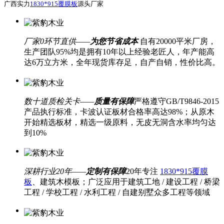
广西实力
1830*915覆膜板
源头厂家
厂家0环节直供——
为您节省成本
自有20000平米厂房，
生产团队95%均是拥有10年以上经验老匠人，年产能高
达6万立方米，全年现货库存足，自产自销，性价比高。
数十道质检关卡——
质量有保障
严格遵守GB/T9846-2015
产品执行标准，卡波认证板材合格率高达98%；从原木
开始精选板材，精选一级原料，无皮无洞含水率均匀达
到10%
深耕行业20年——
定制有保障
20年专注
1830*915覆膜
板
、建筑木模板；广泛应用于建筑工地 / 建设工程 / 桥梁
工程 / 学校工程 / 水利工程 / 自建别墅众多工程等领域