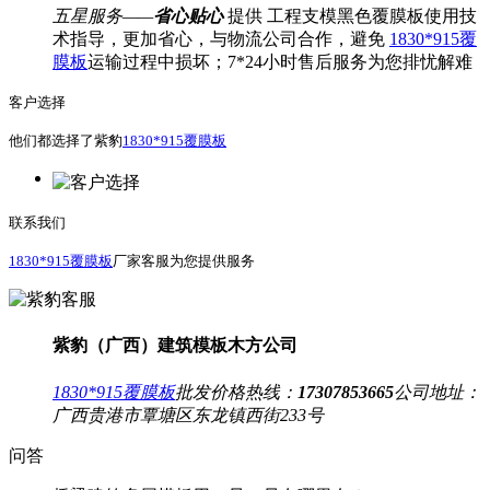
五星服务——
省心贴心
提供 工程支模黑色覆膜板使用技
术指导，更加省心，与物流公司合作，避免
1830*915覆
膜板
运输过程中损坏；7*24小时售后服务为您排忧解难
客户选择
他们都选择了紫豹
1830*915覆膜板
联系我们
1830*915覆膜板
厂家客服为您提供服务
紫豹（广西）建筑模板木方公司
1830*915覆膜板
批发价格热线：
17307853665
公司地址：
广西贵港市覃塘区东龙镇西街233号
问答