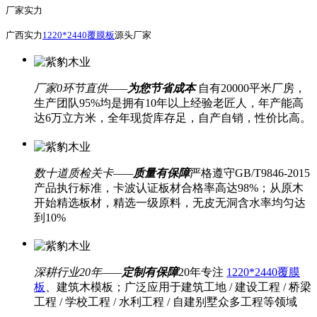
厂家实力
广西实力
1220*2440覆膜板
源头厂家
厂家0环节直供——
为您节省成本
自有20000平米厂房，
生产团队95%均是拥有10年以上经验老匠人，年产能高
达6万立方米，全年现货库存足，自产自销，性价比高。
数十道质检关卡——
质量有保障
严格遵守GB/T9846-2015
产品执行标准，卡波认证板材合格率高达98%；从原木
开始精选板材，精选一级原料，无皮无洞含水率均匀达
到10%
深耕行业20年——
定制有保障
20年专注
1220*2440覆膜
板
、建筑木模板；广泛应用于建筑工地 / 建设工程 / 桥梁
工程 / 学校工程 / 水利工程 / 自建别墅众多工程等领域