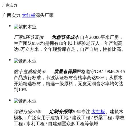
厂家实力
广西实力
大红板
源头厂家
厂家0环节直供——
为您节省成本
自有20000平米厂房，
生产团队95%均是拥有10年以上经验老匠人，年产能高
达6万立方米，全年现货库存足，自产自销，性价比高。
数十道质检关卡——
质量有保障
严格遵守GB/T9846-2015
产品执行标准，卡波认证板材合格率高达98%；从原木
开始精选板材，精选一级原料，无皮无洞含水率均匀达
到10%
深耕行业20年——
定制有保障
20年专注
大红板
、建筑木
模板；广泛应用于建筑工地 / 建设工程 / 桥梁工程 / 学校
工程 / 水利工程 / 自建别墅众多工程等领域