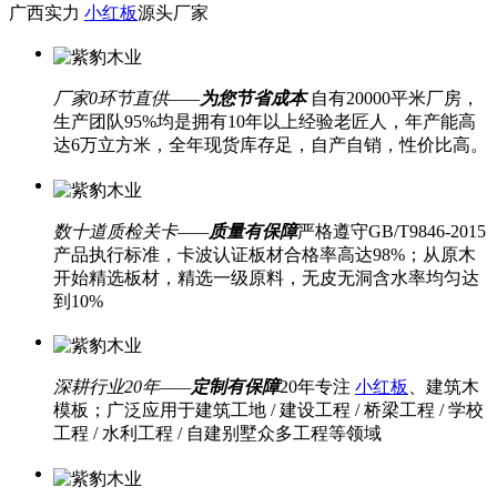
广西实力
小红板
源头厂家
厂家0环节直供——
为您节省成本
自有20000平米厂房，
生产团队95%均是拥有10年以上经验老匠人，年产能高
达6万立方米，全年现货库存足，自产自销，性价比高。
数十道质检关卡——
质量有保障
严格遵守GB/T9846-2015
产品执行标准，卡波认证板材合格率高达98%；从原木
开始精选板材，精选一级原料，无皮无洞含水率均匀达
到10%
深耕行业20年——
定制有保障
20年专注
小红板
、建筑木
模板；广泛应用于建筑工地 / 建设工程 / 桥梁工程 / 学校
工程 / 水利工程 / 自建别墅众多工程等领域